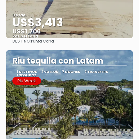
Desde
US$3,413
US$1,706
Por persona
DESTINO:
Punta Cana
Ver
Riu tequila con Latam
1 DESTINOS
2 VUELOS
7 NOCHES
2 TRANSFERS
1 SEGUROS
Riu Week