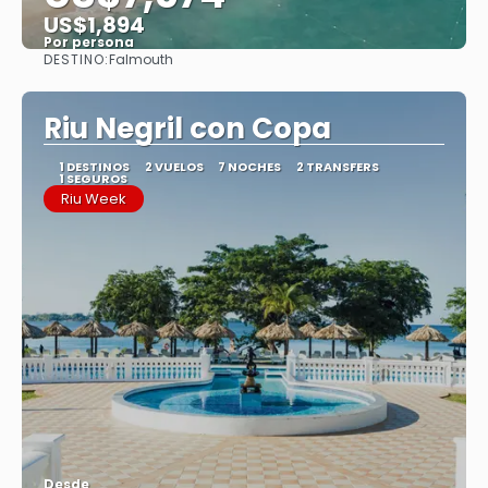
US$1,894
Por persona
DESTINO:
Falmouth
Ver
Riu Negril con Copa
1 DESTINOS
2 VUELOS
7 NOCHES
2 TRANSFERS
1 SEGUROS
Riu Week
Desde