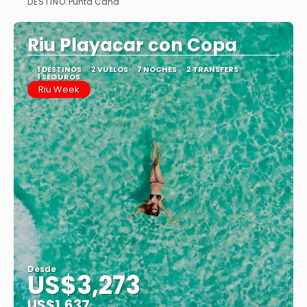
DESTINO:
Punta Cana
Ver
Riu Playacar con Copa
1 DESTINOS
2 VUELOS
7 NOCHES
2 TRANSFERS
1 SEGUROS
Riu Week
Desde
US$3,273
US$1,637