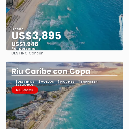
Desde
US$3,895
US$1,948
Por persona
DESTINO:
Cancún
Ver
Riu Caribe con Copa
1 DESTINOS
2 VUELOS
7 NOCHES
1 TRANSFER
1 SEGUROS
Riu Week