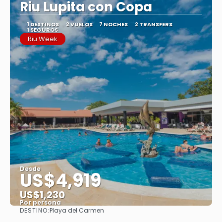
Riu Lupita con Copa
1 DESTINOS
2 VUELOS
7 NOCHES
2 TRANSFERS
1 SEGUROS
Riu Week
Desde
US$4,919
US$1,230
Por persona
DESTINO:
Playa del Carmen
Ver