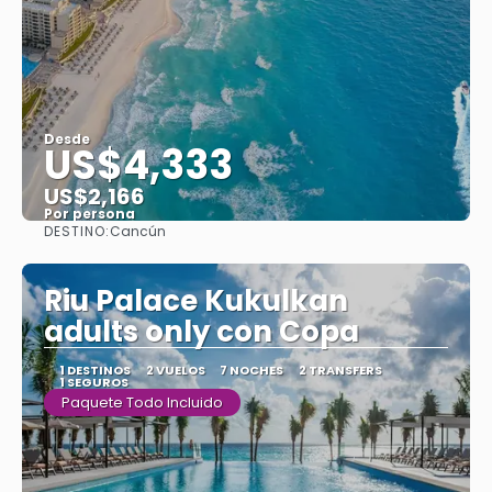
Desde
US$4,333
US$2,166
Por persona
DESTINO:
Cancún
Ver
Riu Palace Kukulkan
adults only con Copa
1 DESTINOS
2 VUELOS
7 NOCHES
2 TRANSFERS
1 SEGUROS
Paquete Todo Incluido