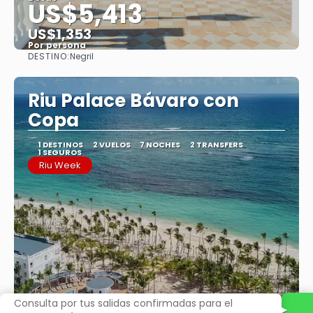
US$5,413
US$1,353
Por persona
DESTINO:
Negril
Ver
Riu Palace Bávaro con
Copa
1 DESTINOS
2 VUELOS
7 NOCHES
2 TRANSFERS
1 SEGUROS
Riu Week
Consulta por tus salidas confirmadas para el