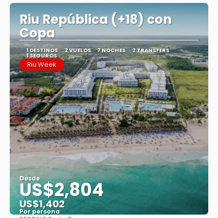
Riu República (+18) con
Copa
1 DESTINOS
2 VUELOS
7 NOCHES
2 TRANSFERS
1 SEGUROS
Riu Week
Desde
US$2,804
US$1,402
Por persona