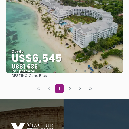
Desde
US$6,545
US$1,636
Por persona
DESTINO:
Ocho Ríos
Ver
1
2