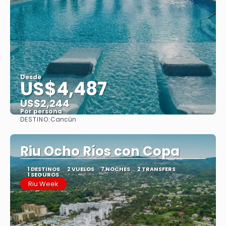
Desde
US$4,487
US$2,244
Por persona
DESTINO:
Cancún
Ver
Riu Ocho Ríos con Copa
1 DESTINOS
2 VUELOS
7 NOCHES
2 TRANSFERS
1 SEGUROS
Riu Week