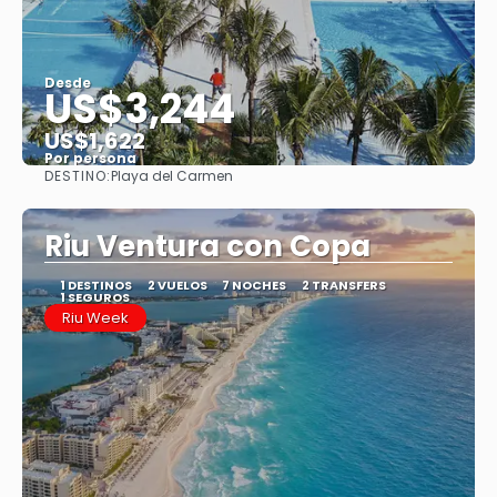
Desde
US$3,244
US$1,622
Por persona
DESTINO:
Playa del Carmen
Ver
Riu Ventura con Copa
1 DESTINOS
2 VUELOS
7 NOCHES
2 TRANSFERS
1 SEGUROS
Riu Week