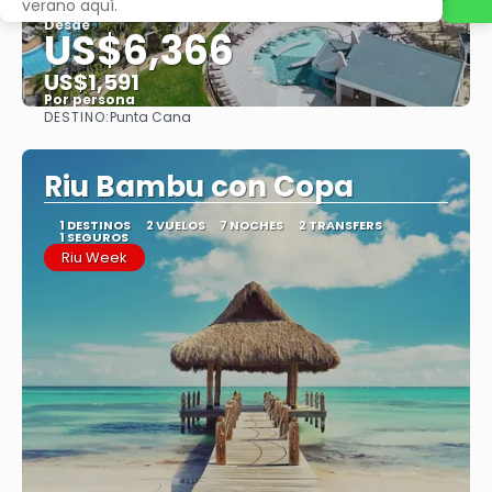
verano aquí.
Desde
US$6,366
US$1,591
Por persona
DESTINO:
Punta Cana
Ver
Riu Bambu con Copa
1 DESTINOS
2 VUELOS
7 NOCHES
2 TRANSFERS
1 SEGUROS
Riu Week