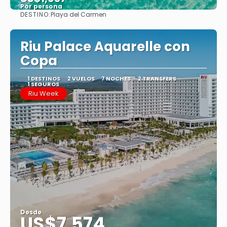
Por persona
DESTINO:
Playa del Carmen
Ver
Riu Palace Aquarelle con
Copa
1 DESTINOS
2 VUELOS
7 NOCHES
2 TRANSFERS
1 SEGUROS
Riu Week
Desde
US$7,574