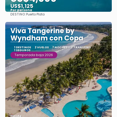
US$1,125
Por persona
DESTINO:
Puerto Plata
Ver
Viva Tangerine by
Wyndham con Copa
1 DESTINOS
2 VUELOS
7 NOCHES
2 TRANSFERS
1 SEGUROS
Temporada baja 2026
Desde