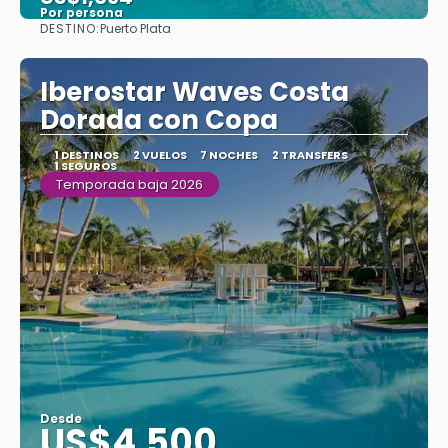
Por persona
DESTINO:
Puerto Plata
Ver
Iberostar Waves Costa
Dorada con Copa
1 DESTINOS
2 VUELOS
7 NOCHES
2 TRANSFERS
1 SEGUROS
Temporada baja 2026
Desde
US$4,500