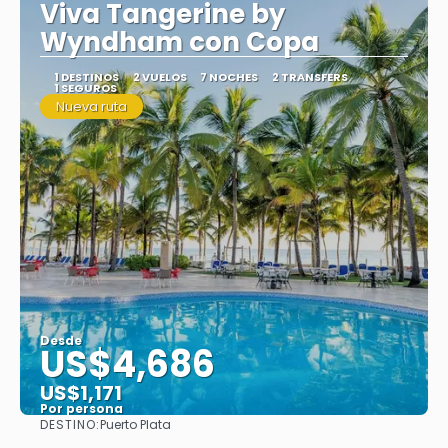
Viva Tangerine by
Wyndham con Copa
1 DESTINOS
2 VUELOS
7 NOCHES
2 TRANSFERS
1 SEGUROS
Nueva ruta
Desde
US$4,686
US$1,171
Por persona
DESTINO:
Puerto Plata
Ver