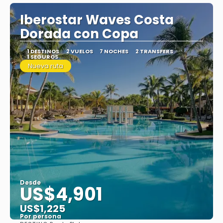
Iberostar Waves Costa
Dorada con Copa
1 DESTINOS
2 VUELOS
7 NOCHES
2 TRANSFERS
1 SEGUROS
Nueva ruta
Desde
US$4,901
US$1,225
Por persona