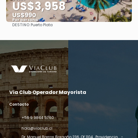
US$3,958
US$990
Por persona
DESTINO:
Puerto Plata
Ver
Via Club Operador Mayorista
Contacto
+56 9 9844 5760
hola@viaclub.cl
Dr. Manuel Barros Borgoño 236, Of 1104., Providencia
, . -