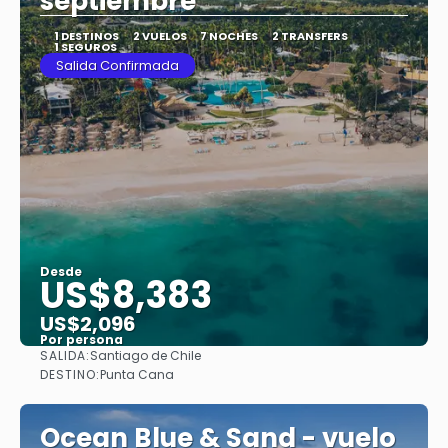
septiembre
1 DESTINOS
2 VUELOS
7 NOCHES
2 TRANSFERS
1 SEGUROS
Salida Confirmada
Desde
US$8,383
US$2,096
Por persona
SALIDA:
Santiago de Chile
Ver
DESTINO:
Punta Cana
Ocean Blue & Sand - vuelo