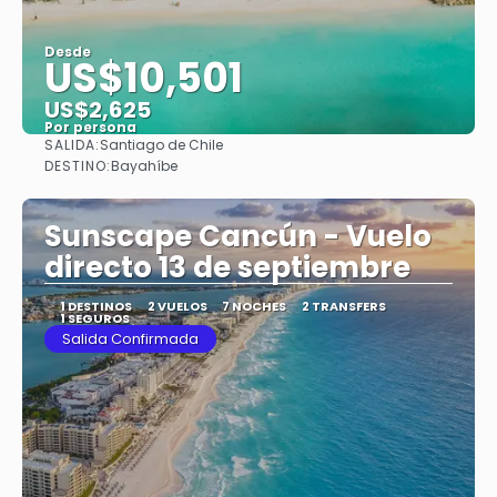
Desde
US$10,501
US$2,625
Por persona
SALIDA:
Santiago de Chile
Ver
DESTINO:
Bayahíbe
Sunscape Cancún - Vuelo
directo 13 de septiembre
1 DESTINOS
2 VUELOS
7 NOCHES
2 TRANSFERS
1 SEGUROS
Salida Confirmada