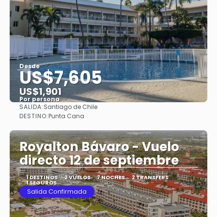
Desde
US$7,605
US$1,901
Por persona
SALIDA:
Santiago de Chile
Ver
DESTINO:
Punta Cana
Royalton Bávaro - Vuelo
directo 12 de septiembre
1 DESTINOS
2 VUELOS
7 NOCHES
2 TRANSFERS
1 SEGUROS
Salida Confirmada