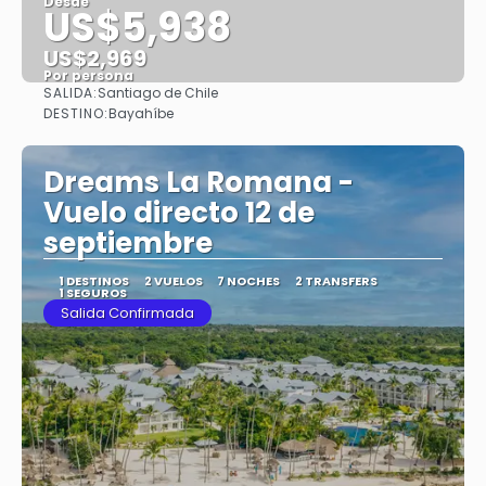
Desde
US$5,938
US$2,969
Por persona
SALIDA:
Santiago de Chile
Ver
DESTINO:
Bayahíbe
Dreams La Romana -
Vuelo directo 12 de
septiembre
1 DESTINOS
2 VUELOS
7 NOCHES
2 TRANSFERS
1 SEGUROS
Salida Confirmada