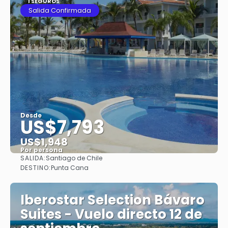
1 SEGUROS
Salida Confirmada
Desde
US$7,793
US$1,948
Por persona
SALIDA:
Santiago de Chile
Ver
DESTINO:
Punta Cana
Iberostar Selection Bávaro
Suites - Vuelo directo 12 de