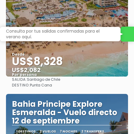
Desde
US$8,328
US$2,082
Por persona
SALIDA:
Santiago de Chile
Ver
DESTINO:
Punta Cana
Bahia Principe Explore
Esmeralda - Vuelo directo
12 de septiembre
1 DESTINOS
2 VUELOS
7 NOCHES
2 TRANSFERS