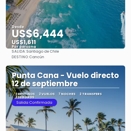
Desde
US$6,444
US$1,611
Por persona
SALIDA:
Santiago de Chile
Ver
DESTINO:
Cancún
Punta Cana - Vuelo directo
12 de septiembre
1 DESTINOS
2 VUELOS
7 NOCHES
2 TRANSFERS
1 SEGUROS
Salida Confirmada