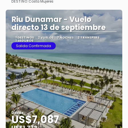
DESTINO:
Costa Mujeres
Ver
Riu Dunamar - Vuelo
directo 13 de septiembre
1 DESTINOS
2 VUELOS
7 NOCHES
2 TRANSFERS
1 SEGUROS
Salida Confirmada
Desde
US$7,087
US$1,772