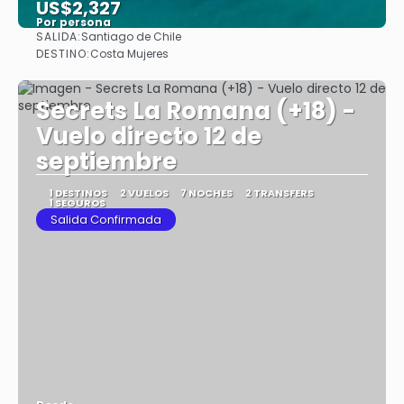
US$2,327
Por persona
SALIDA:
Santiago de Chile
Ver
DESTINO:
Costa Mujeres
Secrets La Romana (+18) -
Vuelo directo 12 de
septiembre
1 DESTINOS
2 VUELOS
7 NOCHES
2 TRANSFERS
1 SEGUROS
Salida Confirmada