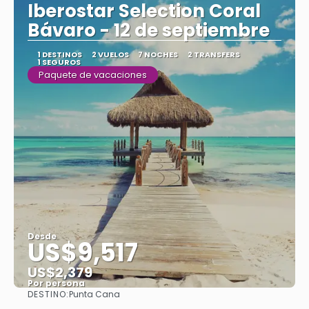
Iberostar Selection Coral
Bávaro - 12 de septiembre
1 DESTINOS
2 VUELOS
7 NOCHES
2 TRANSFERS
1 SEGUROS
Paquete de vacaciones
Desde
US$9,517
US$2,379
Por persona
DESTINO:
Punta Cana
Ver