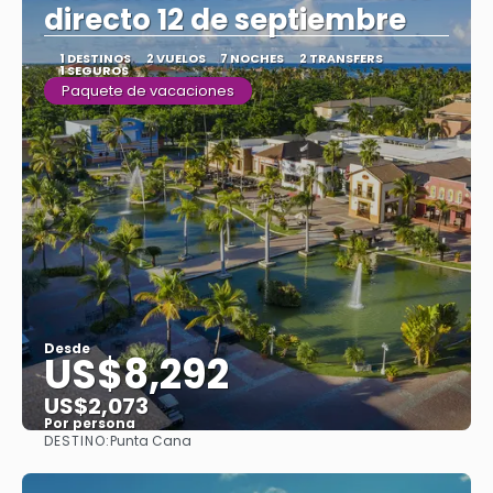
directo 12 de septiembre
1 DESTINOS
2 VUELOS
7 NOCHES
2 TRANSFERS
1 SEGUROS
Paquete de vacaciones
Desde
US$8,292
US$2,073
Por persona
DESTINO:
Punta Cana
Ver