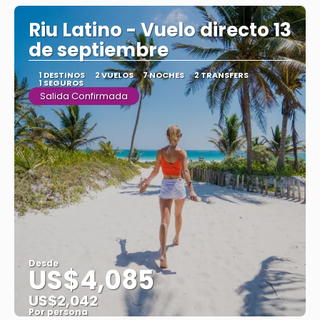
Riu Latino - Vuelo directo 13
de septiembre
1 DESTINOS
2 VUELOS
7 NOCHES
2 TRANSFERS
1 SEGUROS
Salida Confirmada
Desde
US$4,085
US$2,042
Por persona