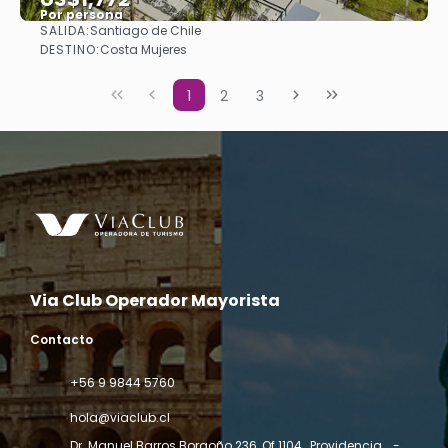
Por persona
SALIDA:
Santiago de Chile
Ver
DESTINO:
Costa Mujeres
1
2
3
Via Club Operador Mayorista
Contacto
+56 9 9844 5760
hola@viaclub.cl
Dr. Manuel Barros Borgoño 236, Of 1104., Providencia
, . -