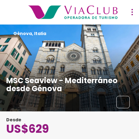
Génova, Italia
MSC Seaview - Mediterráneo
desde Génova
Desde
US$629