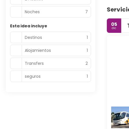
Servici
Noches
7
05
Esta idea incluye
dic
Destinos
1
Alojamientos
1
Transfers
2
seguros
1