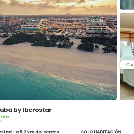
Con
ruba by Iberostar
lente
68
stad - a 8,2 km del centro
SOLO HABITACIÓN