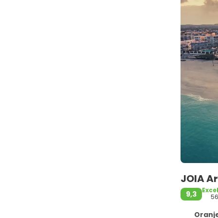
JOIA A
Exce
9,3
5
Oranje