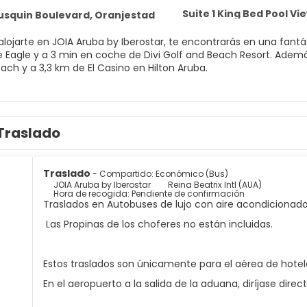
Suite 1 King Bed Pool 
ausquin Boulevard, Oranjestad
alojarte en JOIA Aruba by Iberostar, te encontrarás en una fantá
a 3 min en coche de Divi Golf and Beach Resort. Además, este complejo con campo de golf se encuentra a 1,6 km
ach y a 3,3 km de El Casino en Hilton Aruba.
n el spa completo, que ofrece masajes y tratamientos faciales. 
al aire libre y un gimnasio. Encontrarás además servicios de con
Traslado
s como en tu propia casa en cualquiera de las 240 habitaciones 
mantendrá en contacto con los tuyos. Además, podrás disfrutar d
ntes está provisto de secadores de pelo y albornoces. Entre la
 de limpieza disponible todos los días.
Traslado
- Compartido: Económico (Bus)
JOIA Aruba by Iberostar
Reina Beatrix Intl (AUA)
Hora de recogida: Pendiente de confirmación
 Marea, uno de los 3 restaurantes de este complejo turístico, c
Traslados en Autobuses de lujo con aire acondicionado
 habitaciones con horario limitado y una cafetería. ¿Quieres des
res con salón. Se ofrece un desayuno bufé todos los días de 07:0
Las Propinas de los choferes no están incluidas.
torería, un servicio de recepción las 24 horas y atención multili
Estos traslados son únicamente para el aérea de hote
En el aeropuerto a la salida de la aduana, diríjase di