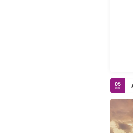
05
dic