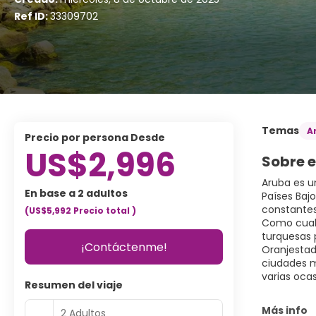
Ref ID:
33309702
Temas
A
precio por persona Desde
US$2,996
Sobre e
Aruba es un
En base a 2 adultos
Países Bajo
constantes
(US$5,992
Precio total
)
Como cualq
turquesas 
¡Contáctenme!
Oranjestad 
ciudades m
varias oca
Resumen del viaje
Más info
2 Adultos