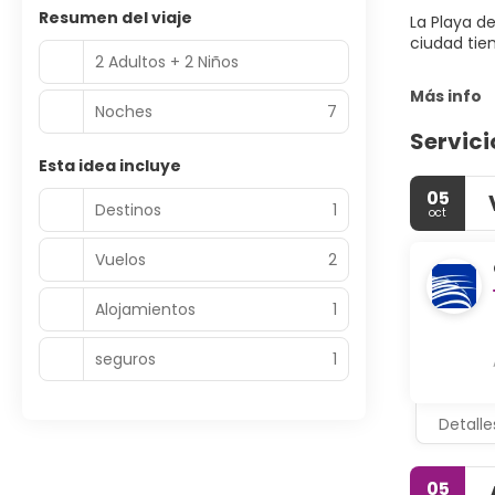
Resumen del viaje
La Playa d
ciudad tie
2 Adultos + 2 Niños
Más info
Noches
7
Servici
Esta idea incluye
05
Destinos
1
oct
Vuelos
2
Alojamientos
1
seguros
1
Detalle
05