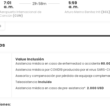
7:01
5:59
21h 58m
a. m.
a. m.
Aeropuerto Internacional de
Arturo Merino Benitez Intl
(SCL)
Cancún
(CUN)
s
os
Value Inclusión
Asistencia médica en caso de enfermedad o accidente
80.0
Asistencia médica por COVID19 producida por el virus SARS-
Asesoría y compensación por pérdida de equipaje compleme
Teleasistencia
Incluido
Asistencia médica en caso de pre-existencia*.
2.000 USD
iones: