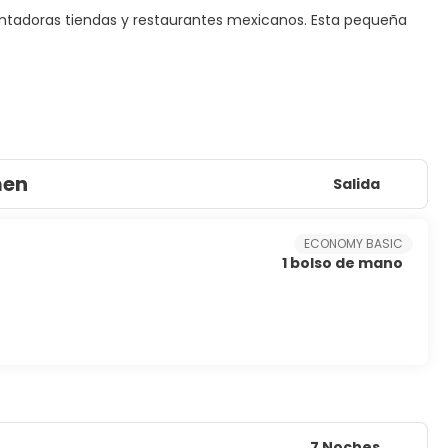
antadoras tiendas y restaurantes mexicanos. Esta pequeña
men
Salida
ECONOMY BASIC
1 bolso de mano
7 Noches