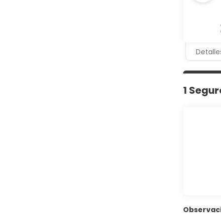
Detalle
1 Segur
Observac