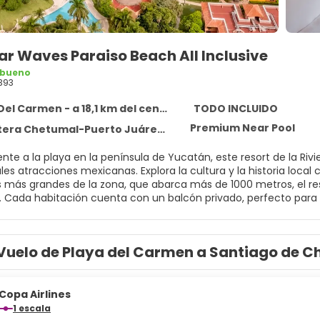
ar Waves Paraiso Beach All Inclusive
 bueno
393
el Carmen - a 18,1 km del centro
TODO INCLUIDO
Premium Near Pool
tumal-Puerto Juárez Km. 309 Fracc. Pl, Playa Del Carmen 77710
nte a la playa en la península de Yucatán, este resort de la Riv
ales atracciones mexicanas. Explora la cultura y la historia loca
as más grandes de la zona, que abarca más de 1000 metros, el res
. Cada habitación cuenta con un balcón privado, perfecto para 
 incluye wifi y aire acondicionado de cortesía para mayor como
ecen un escape tranquilo. Las familias que viajan con niños apre
. Para una relajación total, el spa ofrece tratamientos totalmen
Vuelo de Playa del Carmen a Santiago de Ch
scular y el estrés. Crea recuerdos inolvidables en este excepcio
 la implementación del registro de la CURP (Clave Única de Regis
do a partir del 1ro. de Abril de 2026, se solicitará al huésped 
 del Check in (Proceso de Registro). En el caso de menores de ed
Copa Airlines
te. El registro de la CURP es obligatorio únicamente para las 
1 escala