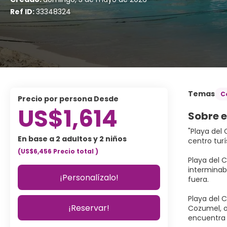
Ref ID:
33348324
Temas
C
precio por persona Desde
US$1,614
Sobre e
"Playa del
En base a 2 adultos y 2 niños
centro turí
(US$6,456
Precio total
)
Playa del C
interminab
¡Personalízalo!
fuera.
Playa del C
¡Reservar!
Cozumel, of
encuentra a