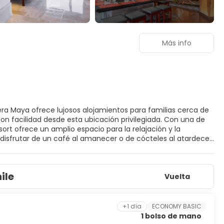
Más info
iera Maya ofrece lujosos alojamientos para familias cerca de
l con facilidad desde esta ubicación privilegiada. Con una de
ort ofrece un amplio espacio para la relajación y la
disfrutar de un café al amanecer o de cócteles al atardecer.
didad. Diseñadas como retiros privados, las habitaciones y
ciarán las actividades por edades, diseñadas para educar y
te naturales para rejuvenecer la mente y el cuerpo, aliviando
ile
Vuelta
nal resort y regresa a casa con historias que compartir.
tro de Población) solicitado por el Gobierno Federal,
que presente su INE o pasaporte vigente que contenga la CURP
ad sin identificación oficial es indispensable presentar el
+1 día
ECONOMY BASIC
reservas de huéspedes que figuren con Nacionalidad Mexicana
1 bolso de mano