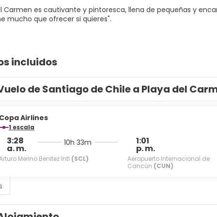
el Carmen es cautivante y pintoresca, llena de pequeñas y enc
ne mucho que ofrecer si quieres".
os incluidos
Vuelo de Santiago de Chile a Playa del Car
Copa Airlines
1 escala
3:28
1:01
10h 33m
a. m.
p. m.
Arturo Merino Benitez Intl
(SCL)
Aeropuerto Internacional de
Cancún
(CUN)
s
Alojamiento