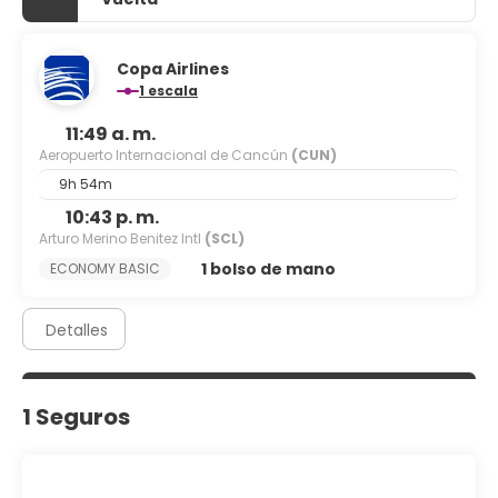
Tendrás un centro de negocios, periódicos gratuitos en el
vestíbulo y tintorería a tu disposición. Se ofrece servicio
de transporte al aeropuerto (ida y vuelta) gratuito
disponible 24 horas.
Copa Airlines
1 escala
11:49 a. m.
Aeropuerto Internacional de Cancún
(CUN)
9h 54m
10:43 p. m.
Arturo Merino Benitez Intl
(SCL)
1 bolso de mano
ECONOMY BASIC
Detalles
1 Seguros