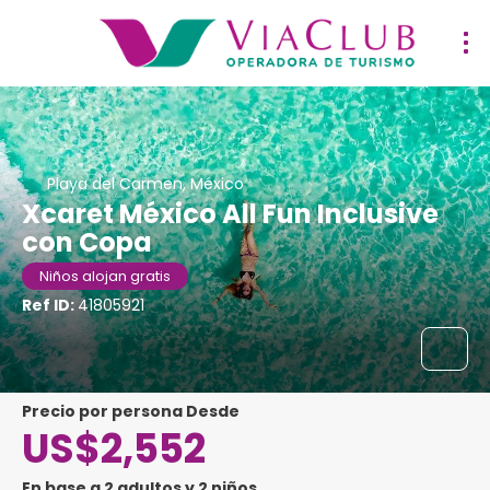
Playa del Carmen, México
Xcaret México All Fun Inclusive
con Copa
Niños alojan gratis
Ref ID:
41805921
precio por persona Desde
US$2,552
En base a 2 adultos y 2 niños