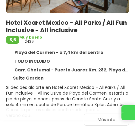
Hotel Xcaret Mexico - All Parks / All Fun
Inclusive - All inclusive
Muy bueno
8,6
2439
Playa del Carmen - a 7,4 km del centro
TODO INCLUIDO
Carr. Chetumal - Puerto Juarez Km. 282, Playa del Carmen 77710
Suite Garden
Si decides alojarte en Hotel Xcaret Mexico - All Parks / All
Fun Inclusive - All inclusive de Playa del Carmen, estarás a
pie de playa, a pocos pasos de Cenote Santa Cruz y a
solo 4 min en coche de Parque temático Xplor. Además,
Consulta por tus salidas confirmadas para el
este alojamiento de playa se encuentra a 1,4 km de
verano aquí.
Xenses Park y a 1,7 km de Parque temático ecológico
Más info
Xcaret.
Para un relax sin igual, nada como una visita al spa, que